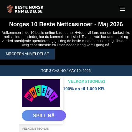
Norges 10 Beste Nettcasinoer - Maj 2026
Velkommen til de 10 beste online kasinoene. Hvis du vil lære mer om fantastiske
nettcasino-nettsteder, har du kommet til rett sted. Teamet vårt har undersøkt og
vurdert anerkjente operatører og gitt deg de beste casinobonusene og tilbudene.
Velg et casinoside fra listen nedenfor og kom i gang nå.
MRGREEN ANMELDELSE
TOP 3 CASINO / MAY 10, 2026
VELKOMSTBONUS1
100% op til 1.000 KR.
SPILL NÅ
VELKOMSTBONUS