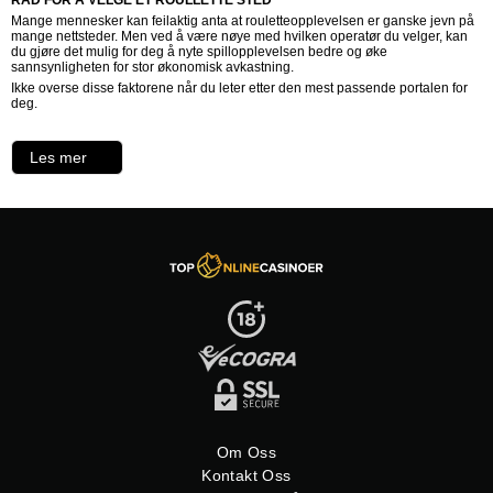
RÅD FOR Å VELGE ET ROULLETTE STED
Mange mennesker kan feilaktig anta at rouletteopplevelsen er ganske jevn på
mange nettsteder. Men ved å være nøye med hvilken operatør du velger, kan
du gjøre det mulig for deg å nyte spillopplevelsen bedre og øke
sannsynligheten for stor økonomisk avkastning.
Ikke overse disse faktorene når du leter etter den mest passende portalen for
deg.
Les mer
Om Oss
Kontakt Oss