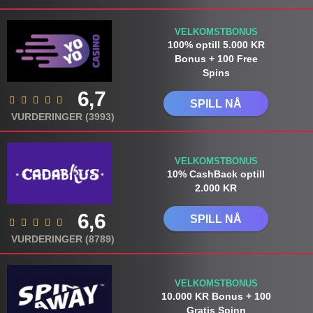
VELKOMSTBONUS
100% optill 5.000 KR
Bonus + 100 Free
Spins
6,7
SPILL NÅ
VURDERINGER (3993)
VELKOMSTBONUS
10% CashBack optill
2.000 KR
6,6
SPILL NÅ
VURDERINGER (8789)
VELKOMSTBONUS
10.000 KR Bonus + 100
Gratis Spinn